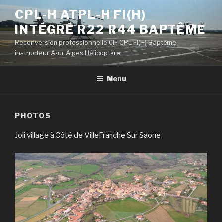
Skip
CPL-H ATPL-H FI(H)
to
INTÉGRÉ R22 R44 BAPTÊME
content
Reconversion professionnelle CIF CPL FI(H) Baptême
instructeur Azur Alpes Hélicoptère
Menu
PHOTOS
Joli village à Côté de VilleFranche Sur Saone