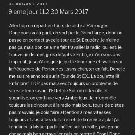
POSTED
11 AUGUST 2017
ON
9 eme jour 11.2 30 Mars 2017
Aller hop on repart en tours de piste à Perrouges.
Donc nous voilà parti, on sort par le Grand large, donc on
passe en contact avec la tour de St Exupéry. Je n’aime
pas ça, mais bon cela me fait travailler la radio, qui est, je
trouve un de mes gros défauts :/ Enfin je m’en sors pas
trop mal…jusqu’à ce que je quitte leur zone et switch sur
la fréquence de Perrouges…sans changer en fait. Donc je
me suis re annoncé sur la Tour de St EX.. La boulette !!!!
Enfin bref, TDP pas mal avec toujours un problème de
vitesse lente avant l’Effet de Sol. on redecolle et
surpriiiise, on continue vers Amberieux. Je m’emmêle
toujours les pinceaux à la radio mais bon.. tours de pistes
pas mauvais, je dois faire attention à mes vitesses
toujours et aussi lors de l’arret et de la remise à plat j’ai
tendance à laisser partir l’hélico sur la droite, pas grand
chose mais bon a travailler. puis on rentre à Bron ! Donc