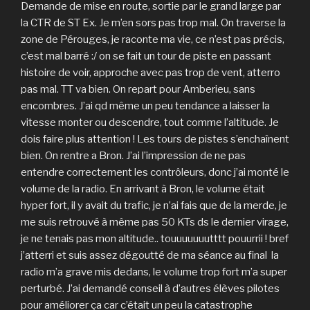
Demande de mise en route, sortie par le grand large par
la CTR de ST Ex. Je m’en sors pas trop mal. On traverse la
zone de Pérouges, je raconte ma vie, ce n’est pas précis,
c’est mal barré :/ on se fait un tour de piste en passant
histoire de voir, approche avec pas trop de vent, atterro
pas mal. TT va bien. On repart pour Amberieu, sans
encombres. J’ai qd même un peu tendance a laisser la
vitesse monter ou descendre, tout comme l’altitude. Je
dois faire plus attention ! Les tours de pistes s’enchaînent
bien. On rentre a Bron. J’ai l’impression de ne pas
entendre correctement les contrôleurs, donc j’ai monté le
volume de la radio. En arrivant à Bron, le volume était
hyper fort, il y avait du trafic, je n’ai fais que de la merde, je
me suis retrouvé à même pas 50 KTs ds le dernier virage,
je ne tenais pas mon altitude.. touuuuuuutttt pouurrii ! bref
j’atterri et suis assez dégoutté de ma séance au final la
radio m’a grave mis dedans, le volume trop fort m’a super
perturbé. J’ai demandé conseil à d’autres élèves pilotes
pour améliorer ça car c’était un peu la catastrophe