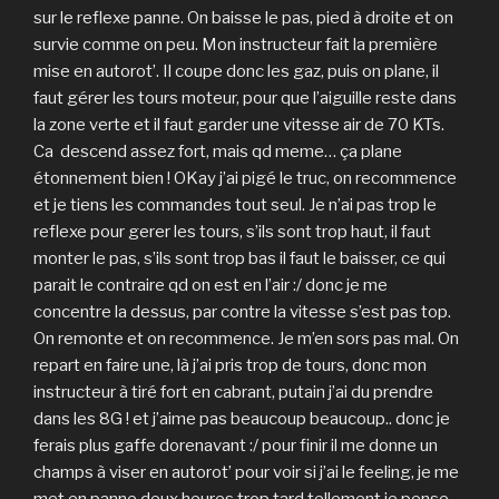
sur le reflexe panne. On baisse le pas, pied à droite et on
survie comme on peu. Mon instructeur fait la première
mise en autorot’. Il coupe donc les gaz, puis on plane, il
faut gérer les tours moteur, pour que l’aiguille reste dans
la zone verte et il faut garder une vitesse air de 70 KTs.
Ca descend assez fort, mais qd meme… ça plane
étonnement bien ! OKay j’ai pigé le truc, on recommence
et je tiens les commandes tout seul. Je n’ai pas trop le
reflexe pour gerer les tours, s’ils sont trop haut, il faut
monter le pas, s’ils sont trop bas il faut le baisser, ce qui
parait le contraire qd on est en l’air :/ donc je me
concentre la dessus, par contre la vitesse s’est pas top.
On remonte et on recommence. Je m’en sors pas mal. On
repart en faire une, là j’ai pris trop de tours, donc mon
instructeur à tiré fort en cabrant, putain j’ai du prendre
dans les 8G ! et j’aime pas beaucoup beaucoup.. donc je
ferais plus gaffe dorenavant :/ pour finir il me donne un
champs à viser en autorot’ pour voir si j’ai le feeling, je me
met en panne deux heures trop tard tellement je pense