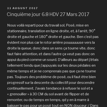
POSTED
11 AUGUST 2017
ON
Cinquième jour 6.8 HDV 27 Mars 2017
Nous voilà reparti pour du travail sol, Posé, mise en
stationnaire, translation en ligne droite, et, à l’arrêt, 90°
droite et gauche et 180° droite et gauche. Ben c’est pas
évident non plus car le rotor arrière pouuuuuuse vers la
droite la queue, donc dans un sens ça tourne vite, donc
faut faire attention, et dans l’autre ça veut pas donc on
appui du pied comme un sourd. D’ailleurs au départ j’étais
tellement tendu que j’appuyais sur les deux pédales en
même temps et je ne comprenais pas que ça ne tourne
pas. Toujours des problème de posé, ou il faut être bien
progressif sur la descente du collectif pour descendre
continuellement. J’avais tendance à refuser le sol et a
« grenouiller » à 30 CM du sol avant de flipper et de
remonter, ou de temps en temps, qd y en à marre à
baisser le pas pour un posé tout en NON douceur :/ Dans