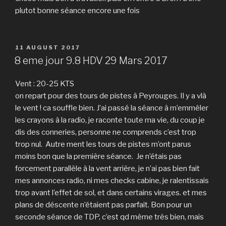
plutot bonne séance encore une fois
POSTED
11 AUGUST 2017
ON
8 eme jour 9.8 HDV 29 Mars 2017
Vent : 20-25 KTS
on repart pour des tours de pistes à Peyrouges. Il y a vlà
le vent ! ca souffle bien. J’ai passé la séance à m’emmêler
les crayons à la radio, je raconte toute ma vie, du coup je
dis des conneries, personne ne comprends c’est trop
trop nul. Autre ment les tours de pistes m’ont parus
moins bon que la première séance. Je n’étais pas
forcement parallèle à la vent arrière, je n’ai pas bien fait
mes annonces radio, ni mes checks cabine, je ralentissais
trop avant l’effet de sol, et dans certains virages. et mes
plans de déscente n’étaient pas parfait. Bon pour un
seconde séance de TDP, c’est qd même très bien, mais