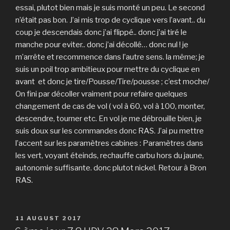
essai, plutot bien mais je suis monté un peu. Le second
n’était pas bon. J’ai mis trop de cyclique vers l’avant.. du
coup je descendais donc j’ai flippé.. donc j’ai tiré le
manche pour eviter.. donc j’ai décollé… donc nul ! je
m’arrête et recommence dans l’autre sens. la même; je
suis un poil trop ambitieux pour mettre du cyclique en
avant et donc je tire/Pousse/Tire/pousse ; c’est moche/
On fini par décoller vraiment pour refaire quelques
changement de cas de vol ( vol à 60, vol à 100, monter,
descendre, tourner etc. En vol je me débrouille bien, je
suis doux sur les commandes donc RAS. J’ai pu mettre
l’accent sur les paramètres cabines : Paramètres dans
les vert, voyant éteinds, rechauffe carbu hors du jaune,
autonomie suffisante. donc plutot nickel. Retour à Bron
RAS.
POSTED
11 AUGUST 2017
ON