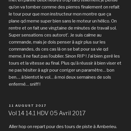
qu’on va tomber comme des pierres finalement on refait
le tour pour que mon instructeur mon montre que ça
plane qd meme super bien sans le moteur un hélico. On
rentre et on fait une vingtaine de minutes de travail sol.
Super sensations ces autorot’. Je suis calme au
commande, mais je dois penser à agir plus sur les
commandes, ds ces cas là on se bat pour sa vie qd
meme, il ne faut pas l’oublier. Sinon RIP ! J’ai bien geré les
tours et la vitesse au final. Plus qu’à réussir à bien viser et
ne pas hésiter à agir pour corriger un paramètre… bon
ben…. à bientot le vol… à moi deux semaines de sols
enfermé… sniff !
POSTED
11 AUGUST 2017
ON
Vol 14 14.1 HDV 05 Avril 2017
Aller hop on repart pour des tours de piste à Amberieu.