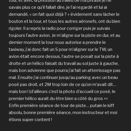
tour, et avec la pression au milieu de ma phrase je ne
savais plus ce qu’il fallait dire, je l’ai regardé et lui ai
demandé, » on fait quoi déjà ? » évidement sans lâcher le
bouton et la tour, et tous les autres aéronefs, ont du bien
rigoler. Il a repris la radio pour corriger puis je suivais
toujours l’autre avion. Je m’aligne sur la piste en dur, et au
dernier moment la tour nous autorise a prendre le
taxiway, j’ai donc fait un S pour m’aligner sur le TW, un
avion était encore dessus, l’autre se posait sur la piste à
droite et un hélico faisait du travail au sol juste à gauche,
mais bon advienne que pourra j’ai fait un atterrissage pas
mal. Ensuite j’ai continuer jusqu’au parking avec un beau
posé pas droit, et 2M trop loin de ce qu’on m’avait dit…
mais bon ! (d’ailleurs c’est la photo d’accueil ce posé, le
premier hélico aurait du être bien a côté du gros ^^
Enfin première séance de tour de piste… putain le kiff
absolu, bonne première séance, mon instructeur et moi
étions super content !