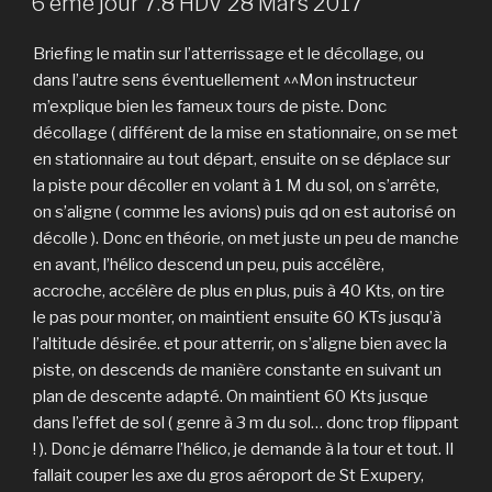
6 ème jour 7.8 HDV 28 Mars 2017
Briefing le matin sur l’atterrissage et le décollage, ou
dans l’autre sens éventuellement ^^Mon instructeur
m’explique bien les fameux tours de piste. Donc
décollage ( différent de la mise en stationnaire, on se met
en stationnaire au tout départ, ensuite on se déplace sur
la piste pour décoller en volant à 1 M du sol, on s’arrête,
on s’aligne ( comme les avions) puis qd on est autorisé on
décolle ). Donc en théorie, on met juste un peu de manche
en avant, l’hélico descend un peu, puis accélère,
accroche, accélère de plus en plus, puis à 40 Kts, on tire
le pas pour monter, on maintient ensuite 60 KTs jusqu’à
l’altitude désirée. et pour atterrir, on s’aligne bien avec la
piste, on descends de manière constante en suivant un
plan de descente adapté. On maintient 60 Kts jusque
dans l’effet de sol ( genre à 3 m du sol… donc trop flippant
! ). Donc je démarre l’hélico, je demande à la tour et tout. Il
fallait couper les axe du gros aéroport de St Exupery,