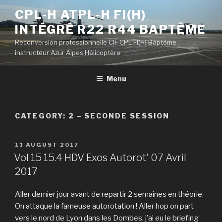
Skip
CPL-H ATPL-H FI(H)
to
INTÉGRÉ R22 R44 BAPTÊME
content
Reconversion professionnelle CIF CPL FI(H) Baptême
instructeur Azur Alpes Hélicoptère
Menu
CATEGORY: 2 – SECONDE SESSION
POSTED
11 AUGUST 2017
ON
Vol 15 15.4 HDV Exos Autorot’ 07 Avril
2017
Aller dernier jour avant de repartir 2 semaines en théorie.
On attaque la fameuse autorotation ! Aller hop on part
vers le nord de Lyon dans les Dombes. j’ai eu le briefing