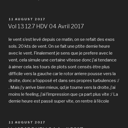
POSTED
11 AUGUST 2017
ON
Vol 13 12.7 HDV 04 Avril 2017
le vent s’est levé depuis ce matin, on se refait des exos
sols. 20 kts de vent. On se fait une ptite demie heure
avec le vent. Finalement je sens que je prefere avec le
vent, cela simule une certaine vitesse donc j’ai tendance
à aimer cela. les tours de plots sont censés être plus
difficile vers la gauche car le rotor arriere pousse vers la
droite, donc a l’opposé et dans ses propres turbulences :/
. Mais j’y arrive bien mieux, qd je tourne vers la droite, j’ai
moins le feeling, j’ai l’impression que ça part plus vite :/ La
demie heure est passé super vite, on rentre à l’école
POSTED
11 AUGUST 2017
ON