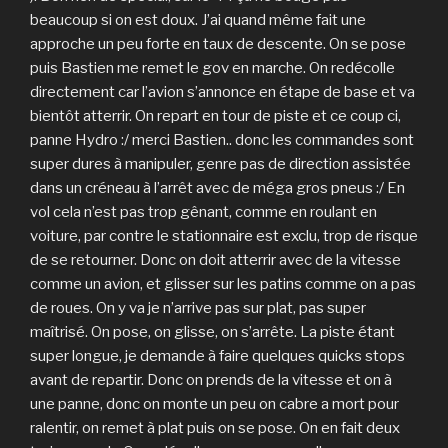
beaucoup si on est doux. J’ai quand même fait une
approche un peu forte en taux de descente. On se pose
puis Bastien me remet le gov en marche. On redécolle
directement car l’avion s’annonce en étape de base et va
bientôt atterrir. On repart en tour de piste et ce coup ci,
panne Hydro :/ merci Bastien.. donc les commandes sont
super dures à manipuler, genre pas de direction assistée
dans un créneau à l’arrêt avec de méga gros pneus :/ En
vol cela n’est pas trop gênant, comme en roulant en
voiture, par contre le stationnaire est exclu, trop de risque
de se retourner. Donc on doit atterrir avec de la vitesse
comme un avion, et glisser sur les patins comme on a pas
de roues. On y va je n’arrive pas sur plat, pas super
maîtrisé. On pose, on glisse, on s’arrête. La piste étant
super longue, je demande à faire quelques quicks stops
avant de repartir. Donc on prends de la vitesse et on à
une panne, donc on monte un peu on cabre a mort pour
ralentir, on remet à plat puis on se pose. On en fait deux