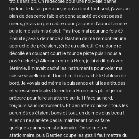
trois sans pb. On redécolle pour une nouvelle panne
hydrau. Je la fait presque jusqu’au bout tout seul, j’avais un
plan de descente faible et donc adapté et c’est passé
mieux, j’étais un peu cabré donc j’ai posé d’abord l’arrière
puis je me suis mis à plat. Pas trop mal pour une fois 🙂
Ensuite j’avais demandé à Bastien de me remontrer une
approche de précision gérée au collectif. On a donc re
décollé en coupant court le tour de piste puis il nous a
posé nickel 🙂 Aller on rentre à Bron, je lui ai dit qu’avec
Jérémie, il m’avait caché les instruments pour voler ma
caisse visuellement. Donc bim, il m’a caché le tableau de
bord. Je voyais qd même la puissance et lui les altitudes
et vitesse verticale. On rentre à Bron sans pb, et je me
prépare pour faire un atterro sur le H face au nord,
toujours sans instruments. Et ben atterro nickel ! tous les
paramètres étaient bons et tout, un de mes plus beau !
Aller on ne s’arrête pas la, maintenant on va faire
quelques pannes en stationnaire. On se met en
stationnaire, puis Bastien coupe les gaz, il faut mettre du