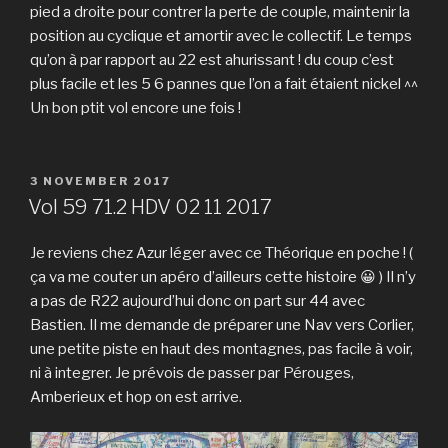
pied a droite pour contrer la perte de couple, maintenir la
position au cyclique et amortir avec le collectif. Le temps
qu’on à par rapport au 22 est ahurissant ! du coup c’est
plus facile et les 5 6 pannes que l’on a fait étaient nickel ^^
Un bon ptit vol encore une fois !
POSTED
3 NOVEMBER 2017
ON
Vol 59 71.2 HDV 02 11 2017
Je reviens chez Azur léger avec ce Théorique en poche ! (
ça va me couter un apéro d’ailleurs cette histoire 😀 ) Il n’y
a pas de R22 aujourd’hui donc on part sur 44 avec
Bastien. Il me demande de préparer une Nav vers Corlier,
une petite piste en haut des montagnes, pas facile à voir,
ni à integrer. Je prévois de passer par Pérouges,
Amberieux et hop on est arrive.