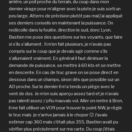
arrière, un poil proche du terrain, du coup dans mon
dernier virage pour m’aligner avec la piste je suis sorti un
peu large. Atterro de précision plutôt pas mal j’ai appliqué
ses derniers conseils en maintenant la puissance. On
redécolle dans la foulée, direction le sud, donc Lyon.
Bastien me pose des questions sur les voyants, que faire
si s’ils s’allument . Il m’en fait plusieurs, je n’avais pas
compris sur le coup que je devais agir comme s’ils
s’allumaient vraiment. En général il faut diminuer la
demande de puissance, se mettre à 60 kts et se mettre
en descente. En cas de truc grave on se pose direct en
dessous dans un champs, sinon dés que possible sur un
AD proche. Sur le dernier il m’a tendu un piège avec le
vent de dos. Je m’en suis aperçu assez tard et je n’avais
pas ralenti assez :/ pfiu mauvais vol. Aller on rentre à Bron,
il me fait utiliser un VOR pour trouver le point NW, je règle
le truc mais je n’arrive jamais à le choper 🙁 J’avais
estimer cap 360 mais c’était plus 355, Bastien avait pu
vérifier plus précisément sur ma carte. Du coup j’étais