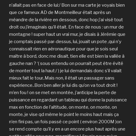
n’allait pas en face de lui:/ Bon sur ma carte je voyais bien
que ce fameux AD de Montmeilleur était après un
méandre de la rivière en dessous, donc hop j’ai visé tout
droit ou j’imaginais qu’il était. En face de nous : un mur de
montagne ! super haut un vrai mur, je disais à Jérémie que
je comptais passé par-dessus, lui, jouait un pote ,qui n’y
connaissait rien en aéronautique pour que je sois seul
maître à bord, donc me disait, tien elle est bien la vallée à
gauche nan ? ‘( sous entendu on pourrait peut être évité
de monter tout la haut:/ ) je lui demandais donc s’il valait
mieux fait le tour..Mais non, il était un passager sans
expérience..Bon ben aller je lui dis qu’on va tout droit !
m’en fou ! on se met en montée, j’anticipe la perte de
puissance en regardant un tableau qui donne la puissance
max en fonction de l’altitude, on monte, on monte, on
monte, je vise qd même le point le moins haut mais ça
n’en fini pas, un fois passé ce point ( environ 2000M )on
se rend compte qu’il y en a un encore plus haut après une