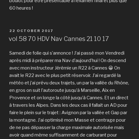
boulot pour être présentable à l’examen final et plus que
60 heures !
POSTED
22 OCTOBER 2017
ON
vol 58 70 HDV Nav Cannes 21 10 17
Samedi de folie qui s’annonce ! J’ai passé mon Vendredi
après midi à préparer ma Nav d’aujourd’hui ! On descend
avec mon instructeur Jérémie un R22 à Cannes 😀 On
avait le R22 avec le plus petit réservoir. J’ai regardé la
météo et j’ai prévu deux trajets, un par la vallée du Rhône,
en gros on suit l’autoroute jusqu’à Marseille, Aix en
Provence et on longe la côté jusqu’à Cannes. Et un direct
à travers les Alpes. Dans les deux cas il fallait un AD pour
faire le plein sur le trajet : Avignon par la vallée et Gap par
la montagne. J’ai optimisé mon Masse et centrage pour
de ne pas dépasser la charge maximale autorisée mais
avoir quand même suffisamment de carburant pour