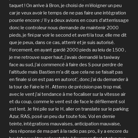
taquet ! On arrive à Bron, je choisi de m’éloigner un peu
car je veux avoir le temps de ne pas faire une intégration
pourrie encore :/ Il y a deux avions en cours d’atterrissage
donc le controleur nous demande de maintenir 2000
pieds, je fini par voir le second et averti la tour, elle me dit
que je peux, dans ce cas, atterrir et je suis autorisé.
Forcement, en ayant gardé 2000 pieds au leiu de 1500 ,
je me retrouve super haut, j’avais demandé la taxiway
face au sud, j’ai commencé à faire des S pour perdre de
l’altitude mais Bastien m’a dit que cela ne se faisait pas
en finale si on est pas en autorot’, donc j’ai du demander à
la tour de Faire le H . Atterro de précision pas trop mal,
avec le vent j’ai tendance à me focaliser sur la vitesse air
et du coup, comme le vent est de face le défilement sol
est lent. Je fini pile sur le H, aller on translate sur le parking
Azur, RAS, posé un peu dur toute fois. Vol en demie
teinte, intégrations mauvaises, anticipation mauvaise,
des réponse de ma part à la radio pas pro,, il y a encore du