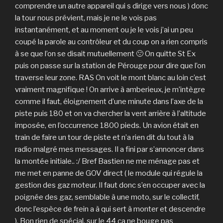
comprendre un autre appareil qui s dirige vers nous ) donc
la tour nous prévient, mais je ne le vois pas
instantanément, et au moment ou je le vois j’ai un peu
coupé la parole au contrôleur et du coup on a rien compris
à se que l’on se disait mutuellement 🙁 On quitte St Ex
puis on passe sur la station de Pérouge pour dire que l’on
traverse leur zone. RAS On voit le mont blanc au loin c’est
vraiment magnifique ! On arrive à amberieux, je m’intègre
comme il faut, éloignement d’une minute dans l’axe de la
piste puis 180 et on va chercher la vent arrière à l’altitude
imposée, en l’occurrence 1800 pieds. Un avion était en
train de faire un tour de piste et n’a rien dit du tout à la
radio malgré mes messages. Il a fini par s’annoncer dans
la montée initiale.. :/ Bref Bastien ne me ménage pas et
me met en panne de GOV direct ( le module qui régule la
gestion des gaz moteur. Il faut donc s’en occuper avec la
poignée des gaz, semblable à une moto, sur le collectif,
donc l’espèce de frein a à qui sert à monter et descendre
). Bon rien de spécial, sur le 44 ça ne bouge pas