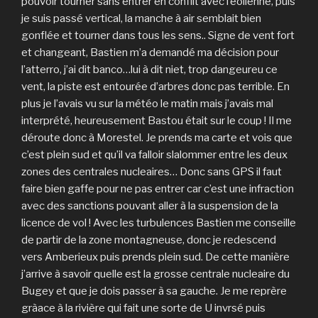
pouvoir tourner sans entrer en conflit avec l’éolienne, puis
je suis passé vertical, la manche à air semblait bien
gonflée et tourner dans tous les sens.. Signe de vent fort
et changeant, Bastien m’a demandé ma décision pour
l’atterro, j’ai dit banco…lui à dit niet, trop dangeureu ce
vent, la piste est entourée d’arbres donc pas terrible. En
plus je l’avais vu sur la météo le matin mais j’avais mal
interprété, heureusement Bastou était sur le coup ! Il me
déroute donc à Morestel. Je prends ma carte et vois que
c’est plein sud et qu’il va falloir slalommer entre les deux
zones des centrales nucleaires… Donc sans GPS il faut
faire bien gaffe pour ne pas entrer car c’est une infraction
avec des sanctions pouvant aller à la suspension de la
licence de vol ! Avec les turbulences Bastien me conseille
de partir de la zone montagneuse, donc je redescend
vers Amberieux puis prends plein sud. De cette manière
j’arrive à savoir quelle est la grosse centrale nucleaire du
Bugey et que je dois passer à sa gauche. Je me reprère
gràace à la rivière qui fait une sorte de U invrsé puis