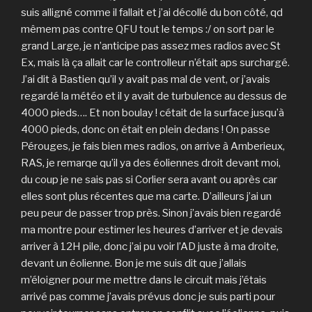
suis alligné comme il fallait et j’ai décollé du bon côté, qd
mêmem pas contre QFU tout le temps :/ on sort par le
grand Large, je n’anticipe pas assez mes radios avec St
Ex, mais là ça allait car le controlleur n’était aps surchargé.
J’ai dit à Bastien qu’il y avait pas mal de vent, or j’avais
regardé la météo et il y avait de turbulence au dessus de
4000 pieds…. Et non boulay ! cétait de la surface jusqu’à
4000 pieds, donc on était en plein dedans ! On passe
Pérouges, je fais bien mes radios, on arrive à Amberieux,
RAS, je remarqe qu’il ya des éoliennes droit devant moi,
du coup je ne sais pas si Corlier sera avant ou après car
elles sont plus récentes que ma carte. D’ailleurs j’ai un
peu peur de passer trop près. Sinon j’avais bien regardé
ma montre pour estimer les heures d’arriver et je devais
arriver à 12H pile, donc j’ai pu voir l’AD juste à ma droite,
devant un éolienne. Bon je me suis dit que j’allais
m’éloigner pour me mettre dans le circuit mais j’étais
arrivé pas comme j’avais prévus donc je suis parti pour