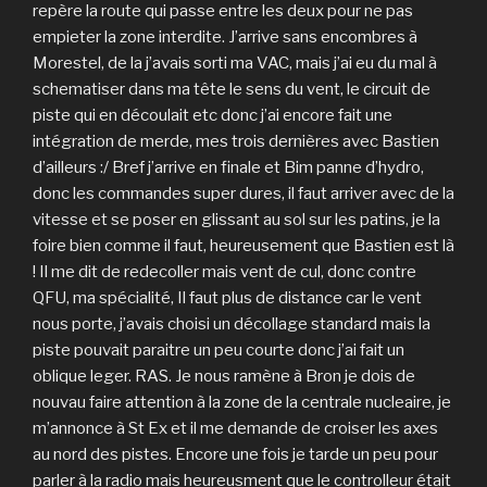
repère la route qui passe entre les deux pour ne pas
empieter la zone interdite. J’arrive sans encombres à
Morestel, de la j’avais sorti ma VAC, mais j’ai eu du mal à
schematiser dans ma tête le sens du vent, le circuit de
piste qui en découlait etc donc j’ai encore fait une
intégration de merde, mes trois dernières avec Bastien
d’ailleurs :/ Bref j’arrive en finale et Bim panne d’hydro,
donc les commandes super dures, il faut arriver avec de la
vitesse et se poser en glissant au sol sur les patins, je la
foire bien comme il faut, heureusement que Bastien est là
! Il me dit de redecoller mais vent de cul, donc contre
QFU, ma spécialité, Il faut plus de distance car le vent
nous porte, j’avais choisi un décollage standard mais la
piste pouvait paraitre un peu courte donc j’ai fait un
oblique leger. RAS. Je nous ramène à Bron je dois de
nouvau faire attention à la zone de la centrale nucleaire, je
m’annonce à St Ex et il me demande de croiser les axes
au nord des pistes. Encore une fois je tarde un peu pour
parler à la radio mais heureusment que le controlleur était