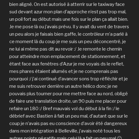
bien aligné. On est autorisé à atterrir sur le taxiway face
sud devant azur mon plan d’approche n’est pas trop mal,
un poil fort au début mais une fois sur le plan ça allait bien.
Je me pose là ou j’avais prévu. Il y avait du vent de travers
un peu alors je faisais bien gaffe, le contrôleur m’a parlé à
ce moment là du coup je me suis un peu déconcentré, je
ne lui ai même pas dit au revoir :/ Je remonte le chemin
pour atteindre mon emplacement de stationnement, et
étant face aux fenêtres d’Azur je me voyais ds le reflet,
mes phares étaient allumés et je ne comprenais pas
pourquoi :/ j’ai continué d’avancer sons trop réfléchir et je
me suis retrouver derrière un autre hélico donc je ne
pouvais plus tourner pour me mettre face au nord, obligé
de faire une translation droite, un 90 puis me placer pour
refaire un 180 :/ Bref mauvais vol du début à la fin :/ le
débrief avec Bastien à fait un peu mal, d’autant que sur le
coup je n’avais pas eu conscience d’avoir été dangereux
dans mon intégration à Belleville, j’avais noté tous les
autres points négatifs mais celui là a fait un peu mal 🙁