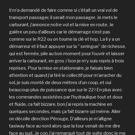
Il m’a demandé de faire comme si c’était un vrai vol de
transport passager, il serait mon passager. Je mets le
carburant, j’annonce notre vol et la mise en route. Je
galère un peu d’ailleurs car le démarrage n’est pas
comme sur le R22 ou on tourne la clé et hop. La il y a un
démarreur et il faut appuyer sur la ” seringue” de richesse,
qui est fermée, pile au bon moment pour l’ouvrir et laisser
arriver la carburant, en gros :/ bon je m’y suis repris à trois
reprises. Pour la mise en stationnaire, je faisais bien
attention et quand j’ai tiré le collectif pour m’arracher du
sol, je suis monté de deux mètres d’un coup, et oui
beaucoup plus de puissance que sur le 22 ! En plus avec
les commandes assistées par l’hydraulique tout et doux
et fluide, ca fait bizzare, bon j’ai repris la machine en
quelques secondes, mais ça fait bizarre qd même. Aller
on décolle direction Pérouge, D’ailleurs je m’alligne
taxiway face au nord alors que la tour venait de me dire
face au sud…le con, j’ai remarqué tout de suite donc je me