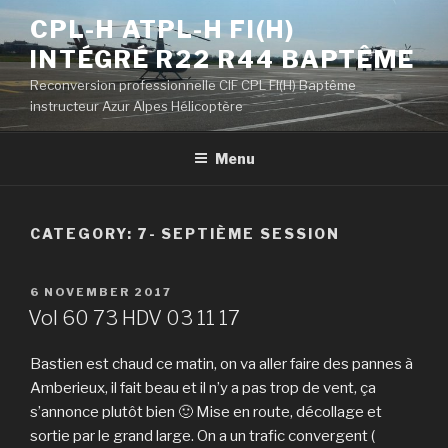
Skip
CPL-H ATPL-H FI(H)
to
INTÉGRÉ R22 R44 BAPTÊME
content
Reconversion professionnelle CIF CPL FI(H) Baptême
instructeur Azur Alpes Hélicoptère
Menu
CATEGORY: 7- SEPTIÈME SESSION
POSTED
6 NOVEMBER 2017
ON
Vol 60 73 HDV 03 11 17
Bastien est chaud ce matin, on va aller faire des pannes à
Amberieux, il fait beau et il n’y a pas trop de vent, ça
s’annonce plutôt bien 🙂 Mise en route, décollage et
sortie par le grand large. On a un trafic convergent (