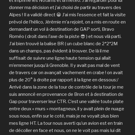
et imprimé les Notams et la météo. J’ai regarder pour lui
donner ma décision et j’ai choisi de partir au travers des
Alpes ! Il a validé direct 😀 J’ai mis l’essence et fait la visite
prévol de l’hélico, Jérémie m’a rejoint, on a mis en route en
demandant un vol à destination de GAP sorti, Bravo
Roméo ( droit dans l’axe de la piste 😎 ) et nous vlà parti.
J’ai bien trouvé la balise BR ( un cube blanc de 2*2*2M
dans un champs, pas évident à trouver. De là il me
suffisait de suivre une ligne haute tension qui allait
m’emmener jusqu’à Grenoble. Il y avait pas mal de vent
de travers car on avançait vachement en crabe ! on avait
plus de 20° à droite par rapport à la ligne en dessous:/
Arrivé dans la zone de la tour de contrôle de la tour je me
suis annoncé en provenance de Bron et à destination de
Gap pour traverser leur CTR. C’est une vallée toute plate
entre deux « murs » montagneux, il y avait plein de nuage
sous nous, enfin sur le coté, mais je ne voyait plus bien
mes ligne HT. La tour nous averti qu’un avion est en train
de décoller en face et nous, on ne le voit pas mais lui dit