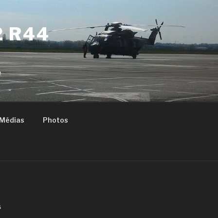
2 R44
e
Médias
Photos
S