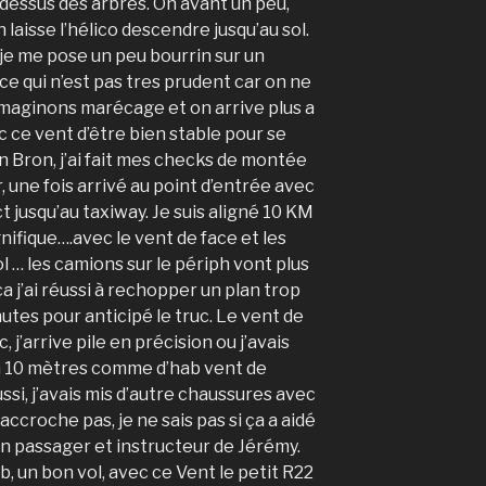
u dessus des arbres. On avant un peu,
laisse l’hélico descendre jusqu’au sol.
, je me pose un peu bourrin sur un
e qui n’est pas tres prudent car on ne
 Imaginons marécage et on arrive plus a
ec ce vent d’être bien stable pour se
on Bron, j’ai fait mes checks de montée
, une fois arrivé au point d’entrée avec
ct jusqu’au taxiway. Je suis aligné 10 KM
gnifique….avec le vent de face et les
l … les camions sur le périph vont plus
 ça j’ai réussi à rechopper un plan trop
nutes pour anticipé le truc. Le vent de
, j’arrive pile en précision ou j’avais
 y a 10 mètres comme d’hab vent de
ussi, j’avais mis d’autre chaussures avec
accroche pas, je ne sais pas si ça a aidé
on passager et instructeur de Jérémy.
b, un bon vol, avec ce Vent le petit R22