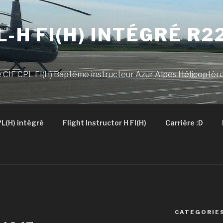
L-H FI(H) INTÉGRÉ R2
 CIF CPL FI(H) Baptême instructeur Azur Alpes Hélicoptèr
L(H) intégré
Flight Instructor H FI(H)
Carrière :D
CATEGORIE