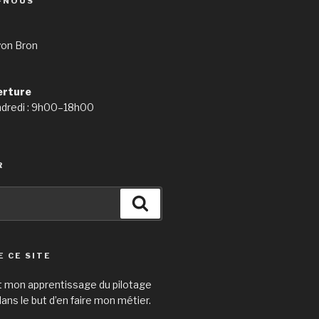
-NOUS
yon Bron
erture
ndredi : 9h00–18h00
R
Search
E CE SITE
t mon apprentissage du pilotage
ans le but d’en faire mon métier.