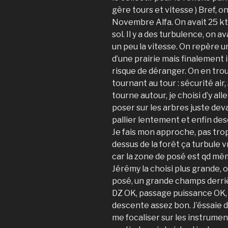
gère tours et vitesse ) Bref, o
Novembre Alfa. On avait 25 kt
sol. Il y a des turbulence, on a
un peu la vitesse. On repère u
d’une prairie mais finalement il
risque de déranger. On en trou
tournant au tour : sécurité air, 
tourne autour, je choisi d’y all
poser sur les arbres juste dev
pallier lentement et enfin des
Je fais mon approche, pas trop
dessus de la forêt ça turbule 
car la zone de posé est qd mê
Jérémy la choisi plus grande, 
posé, un grande champs derriè
DZ OK, passage puissance OK, je
descente assez bon. J’éssaie 
me focaliser sur les instrumen