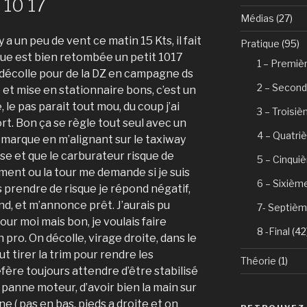
 10 17
Médias
(27)
 y a un peu de vent ce matin 15 Kts, il fait
Pratique
(95)
ue est bien retombée un petit 1017
1 – Premiè
n décolle pour de la DZ en campagne ds
2 – Second
 et mise en stationnaire bons, c’est un
, le pas parait tout mou, du coup j’ai
3 – Troisi
rt. Bon ça se règle tout seul avec un
4 – Quatri
remarque en m’alignant sur le taxiway
se et que le carburateur risque de
5 – Cinqui
ment ou la tour me demande si je suis
6 – Sixièm
s prendre de risque je répond négatif,
nd, et m’annonce prêt. J’aurais pu
7- Septièm
our moi mais bon, je voulais faire
8 -Final
(42
n pro. On décolle, virage droite, dans le
 tirer la trim pour rendre les
Théorie
(1)
ère toujours attendre d’être stabilisé
e panne moteur, d’avoir bien la main sur
ne ( pas en bas, pieds a droite et on