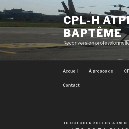
Skip
to
CPL-H ATP
content
BAPTÊME
Reconversion professionnelle
Accueil
À propos de
CP
Contact
POSTED
18 OCTOBER 2017
BY
ADMIN
ON