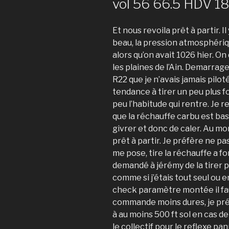
vol 56 66.5 HDV 18
Et nous revoila prêt à partir. Il
beau, la pression atmosphériq
alors qu’on avait 1026 hier. O
les plaines de l’Ain. Demarrage
R22 que je n’avais jamais piloté
tendance à tirer un peu plus fo
peu l’habitude qui rentre. Je 
que la réchauffe carbu est bas
givrer et donc de caler. Au mo
prêt à partir. Je préfère ne pa
me pose, tire la réchauffe a fo
demandé à jérémy de la tirer p
comme si j’étais tout seul ou e
check paramètre montée il faut
commande moins dures, je préf
à au moins 500 ft sol en cas d
le collectif pour le reflexe pan