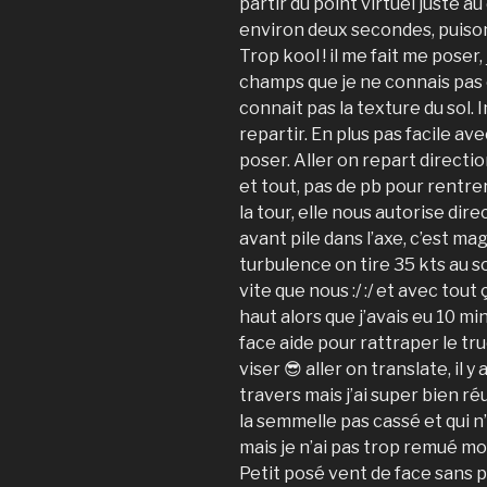
partir du point virtuel juste a
environ deux secondes, puison 
Trop kool ! il me fait me poser
champs que je ne connais pas c
connait pas la texture du sol.
repartir. En plus pas facile av
poser. Aller on repart directi
et tout, pas de pb pour rentrer
la tour, elle nous autorise dire
avant pile dans l’axe, c’est ma
turbulence on tire 35 kts au so
vite que nous :/ :/ et avec tout
haut alors que j’avais eu 10 mi
face aide pour rattraper le truc
viser 😎 aller on translate, il
travers mais j’ai super bien ré
la semmelle pas cassé et qui n’
mais je n’ai pas trop remué m
Petit posé vent de face sans p