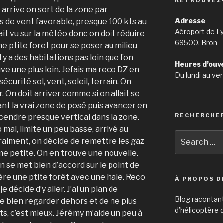
RETROUVEZ
n arrive on sort de la zone par
Adresse
s de vent favorable, presque 100 kts au
Aéroport de L
vait vu sur la météo donc on doit réduire
69500, Bron
ne ptite foret pour se poser au milieu
 y a des habitations pas loin que l’on
Heures d’ouv
ve une plus loin. Jefais ma reco DZ en
Du lundi au ve
sécurité sol, vent, soleil, terrain. On
er. On doit arriver comme si on allait se
ant la vrai zone de posé puis avancer en
RECHERCHE
cendre presque vertical dans la zone.
 mal, limite un peu basse, arrivé au
Search
vraiment, on décide de remettre les gaz
for:
me petite. On en trouve une nouvelle.
on se met bien d’accord sur le point de
re une ptite forêt avec une haie. Reco
À PROPOS D
 décide d’y aller. J’ai un plan de
Blog racontan
de bien regarder dehors et de ne plus
d’hélicoptère d
ts, c’est mieux. Jérémy m’aide un peu à