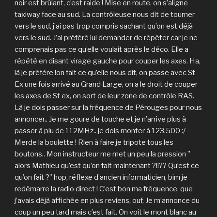
noir est brûlant, c’est raide ! Mise en route, on s’aligne
taxiway face au sud. La contrôleuse nous dit de tourner
vers le sud, j’ai pas trop compris sachant qu’on est déjà
vers le sud. J’ai préféré lui demander de répéter car je ne
comprenais pas ce qu’elle voulait après le déco. Elle a
répété en disant virage gauche pour couper les axes. Ha,
là je préfère !on fait ce qu’elle nous dit, on passe avec St
Ex une fois arrivé au Grand Large, on a le droit de couper
les axes de St ex, on sort de leur zone de contrôle RAS.
Là je dois passer sur la fréquence de Pérouges pour nous
annoncer.. Je me goure de touche et je n’arrive plus à
passer à plu de 112MHz.. je dois monter à 123.500 :/
Merde la boulette ! Rien à faire je tripote tous les
boutons.. Mon instructeur me met un peu la pression ”
alors Mathieu qu’est qu’on fait maintenant ?!!?? Qu’est ce
qu’on fait ?” hop, réflexe d’ancien informaticien, bim je
redémarre la radio direct ! C’est bon ma fréquence, que
j’avais déjà affichée en plus reviens, ouf, Je m’annonce du
coup un peu tard mais c’est fait. On voit le mont blanc au