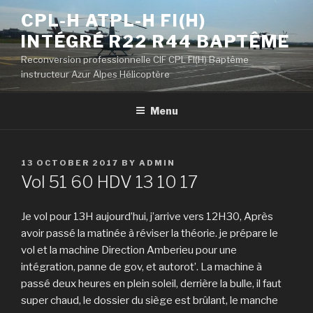
Skip
CPL-H ATPL-H FI(H)
to
INTÉGRÉ R22 R44 BAPTÊME
content
Reconversion professionnelle CIF CPL FI(H) Baptême
instructeur Azur Alpes Hélicoptère
Menu
POSTED
13 OCTOBER 2017
BY
ADMIN
ON
Vol 51 60 HDV 13 10 17
Je vol pour 13H aujourd’hui, j’arrive vers 12H30, Après
avoir passé la matinée à réviser la théorie. je prépare le
vol et la machine Direction Amberieu pour une
intégration, panne de gov, et autorot’. La machine à
passé deux heures en plein soleil, derrière la bulle, il faut
super chaud, le dossier du siège est brûlant, le manche