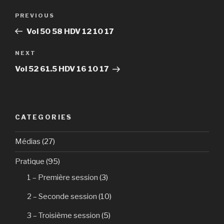
Post
PREVIOUS
Previous
navigation
Post
Vol 50 58 HDV 12 10 17
NEXT
Next
Post
Vol 52 61.5 HDV 16 10 17
CATEGORIES
Médias
(27)
Pratique
(95)
1 – Première session
(3)
2 – Seconde session
(10)
3 – Troisième session
(5)