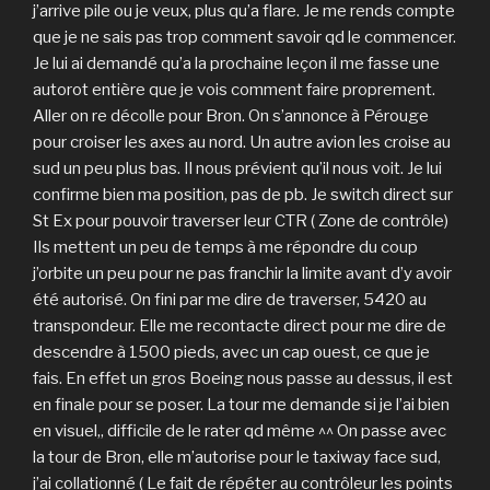
j’arrive pile ou je veux, plus qu’a flare. Je me rends compte
que je ne sais pas trop comment savoir qd le commencer.
Je lui ai demandé qu’a la prochaine leçon il me fasse une
autorot entière que je vois comment faire proprement.
Aller on re décolle pour Bron. On s’annonce à Pérouge
pour croiser les axes au nord. Un autre avion les croise au
sud un peu plus bas. Il nous prévient qu’il nous voit. Je lui
confirme bien ma position, pas de pb. Je switch direct sur
St Ex pour pouvoir traverser leur CTR ( Zone de contrôle)
Ils mettent un peu de temps à me répondre du coup
j’orbite un peu pour ne pas franchir la limite avant d’y avoir
été autorisé. On fini par me dire de traverser, 5420 au
transpondeur. Elle me recontacte direct pour me dire de
descendre à 1500 pieds, avec un cap ouest, ce que je
fais. En effet un gros Boeing nous passe au dessus, il est
en finale pour se poser. La tour me demande si je l’ai bien
en visuel,, difficile de le rater qd même ^^ On passe avec
la tour de Bron, elle m’autorise pour le taxiway face sud,
j’ai collationné ( Le fait de répéter au contrôleur les points