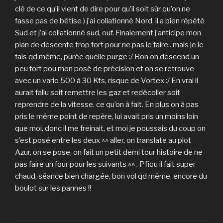
clé de ce qu’il vient de dire pour qu’il soit sûr qu’on ne
fasse pas de bêtise ) j’ai collationné Nord, il a bien répété
Sud et j’ai collationné sud, ouf. Finalement j’anticipe mon
plan de descente trop fort pour ne pas le faire.. mais je le
fais qd même, purée quelle purge :/ Bon on descend un
peu fort pou mon posé de précision et on se retrouve
avec un vario 500 à 30 Kts, risque de Vortex :/ En vrai il
aurait fallu soit remettre les gaz et redécoller soit
reprendre de la vitesse. ce qu’on à fait. En plus on à pas
pris le même point de repère, lui avait pris un moins loin
que moi, donc il me freinait, et moi je poussais du coup on
s’est posé entre les deux ^^ aller, on translate au plot
Azur, on se pose, on fait un petit demi tour histoire de ne
pas faire un four pour les suivants ^^ . Pfiou il fait super
chaud, séance bien chargée, bon vol qd même, encore du
boulot sur les pannes !!