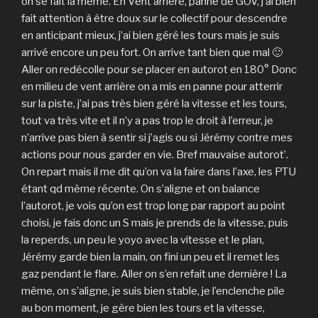
on se fait la même. En Vent arrière, panne de GOV, j’ai bien
fait attention à être doux sur le collectif pour descendre
en anticipant mieux, j’ai bien géré les tours mais je suis
arrivé encore un peu fort. On arrive tant bien que mal 🙂
Aller on redécolle pour se placer en autorot en 180° Donc
en milieu de vent arrière on a mis en panne pour atterrir
sur la piste, j’ai pas très bien géré la vitesse et les tours,
tout va très vite et il n’y a pas trop le droit à l’erreur, je
n’arrive pas bien à sentir si j’agis ou si Jérémy contre mes
actions pour nous garder en vie. Bref mauvaise autorot’.
On repart mais il me dit qu’on va la faire dans l’axe, les PTU
étant qd même récente. On s’aligne et on balance
l’autorot, je vois qu’on est trop long par rapport au point
choisi, je fais donc un S mais je prends de la vitesse, puis
la reperds, un peu le yoyo avec la vitesse et le plan,
Jérémy garde bien la main, on fini un peu et il remet les
gaz pendant le flare. Aller on s’en refait une dernière ! La
même, on s’aligne, je suis bien stable, je l’enclenche pile
au bon moment, je gère bien les tours et la vitesse,