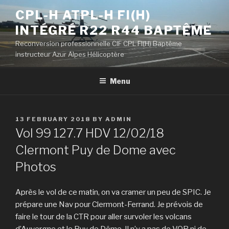
Skip
CPL-H ATPL-H FI(H)
to
INTÉGRÉ R22 R44 BAPTÊME
content
Reconversion professionnelle CIF CPL FI(H) Baptême
instructeur Azur Alpes Hélicoptère
Menu
POSTED
13 FEBRUARY 2018
BY
ADMIN
ON
Vol 99 127.7 HDV 12/02/18
Clermont Puy de Dome avec
Photos
Après le vol de ce matin, on va cramer un peu de SPIC. Je
prépare une Nav pour Clermont-Ferrand. Je prévois de
faire le tour de la CTR pour aller survoler les volcans