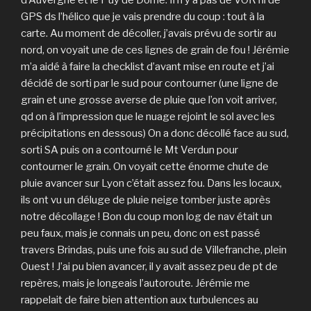
d’Auvergne et le Puy de Dôme. Il n’y a pas de VOR ni de
GPS ds l’hélico que je vais prendre du coup : tout à la
carte. Au moment de décoller, j’avais prévu de sortir au
nord, on voyait une de ces lignes de grain de fou ! Jérémie
m’a aidé à faire la checklist d’avant mise en route et j’ai
décidé de sorti par le sud pour contourner (une ligne de
grain et une grosse averse de pluie que l’on voit arriver,
qd on à l’impression que le nuage rejoint le sol avec les
précipitations en dessous) On a donc décollé face au sud,
sorti SA puis on a contourné le Mt Verdun pour
contourner le grain. On voyait cette énorme chute de
pluie avancer sur Lyon c’était assez fou. Dans les locaux,
ils ont vu un déluge de pluie neige tomber juste après
notre décollage ! Bon du coup mon log de nav était un
peu faux, mais je connais un peu, donc on est passé
travers Brindas, puis une fois au sud de Villefranche, plein
Ouest ! J’ai pu bien avancer, il y avait assez peu de pt de
repères, mais je longeais l’autoroute. Jérémie me
rappelait de faire bien attention aux turbulences au