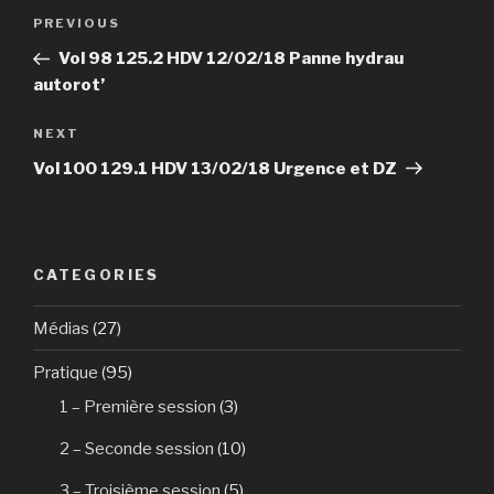
Post
PREVIOUS
Previous
navigation
Post
Vol 98 125.2 HDV 12/02/18 Panne hydrau
autorot’
NEXT
Next
Post
Vol 100 129.1 HDV 13/02/18 Urgence et DZ
CATEGORIES
Médias
(27)
Pratique
(95)
1 – Première session
(3)
2 – Seconde session
(10)
3 – Troisième session
(5)