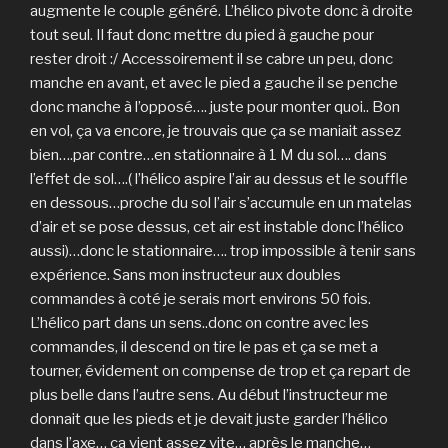
augmente le couple généré. L’hélico pivote donc à droite
tout seul. Il faut donc mettre du pied à gauche pour
rester droit :/ Accessoirement il se cabre un peu, donc
manche en avant, et avec le pied a gauche il se penche
donc manche à l’opposé…. juste pour monter quoi.. Bon
en vol, ça va encore, je trouvais que ça se maniait assez
bien….par contre…en stationnaire à 1 M du sol…. dans
l’effet de sol….( l’hélico aspire l’air au dessus et le souffle
en dessous…proche du sol l’air s’accumule en un matelas
d’air et se pose dessus, cet air est instable donc l’hélico
aussi)…donc le stationnaire…. trop impossible à tenir sans
expérience. Sans mon instructeur aux doubles
commandes à coté je serais mort environs 50 fois.
L’hélico part dans un sens..donc on contre avec les
commandes, il descend on tire le pas et ça se met a
tourner, évidement on compense de trop et ça repart de
plus belle dans l’autre sens. Au début l’instructeur me
donnait que les pieds et je devait juste garder l’hélico
dans l’axe… ca vient assez vite… après le manche…