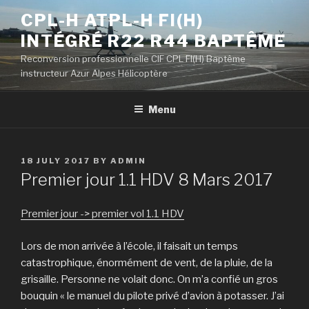
Skip
CPL-H ATPL-H FI(H)
to
INTÉGRÉ R22 R44 BAPTÊME
content
Reconversion professionnelle CIF CPL FI(H) Baptême
instructeur Azur Alpes Hélicoptère
Menu
POSTED
18 JULY 2017
BY
ADMIN
ON
Premier jour 1.1 HDV 8 Mars 2017
Premier jour -> premier vol 1.1 HDV
Lors de mon arrivée à l’école, il faisait un temps
catastrophique, énormément de vent, de la pluie, de la
grisaille. Personne ne volait donc. On m’a confié un gros
bouquin « le manuel du pilote privé d’avion à potasser. J’ai