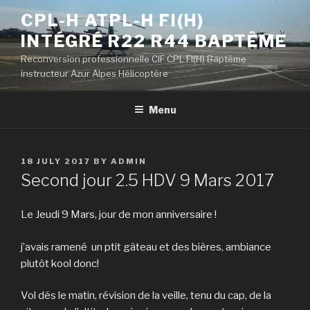
Skip
CPL-H ATPL-H FI(H)
to
INTÉGRÉ R22 R44 BAPTÊME
content
Reconversion professionnelle CIF CPL FI(H) Baptême
instructeur Azur Alpes Hélicoptère
Menu
POSTED
18 JULY 2017
BY
ADMIN
ON
Second jour 2.5 HDV 9 Mars 2017
Le Jeudi 9 Mars, jour de mon anniversaire !
j’avais ramené un ptit gâteau et des bières, ambiance
plutôt kool donc!
Vol dés le matin, révision de la veille, tenu du cap, de la