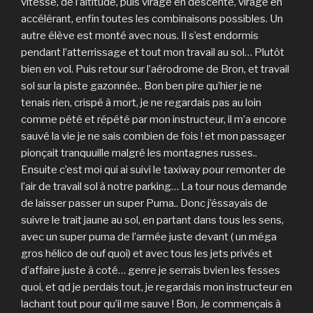
vitesse, de l’altitude, puis virage en descente, virage en
accélérant, enfin toutes les combinaisons possibles. Un
autre élève est monté avec nous. Il s’est endormis
pendant l’atterrissage et tout mon travail au sol… Plutôt
bien en vol. Puis retour sur l’aérodrome de Bron, et travail
sol sur la piste gazonnée.. Bon ben pire qu’hier je ne
tenais rien, crispé à mort, je ne regardais pas au loin
comme pété et répété par mon instructeur, il m’a encore
sauvé la vie je ne sais combien de fois ! et mon passager
pionçait tranquuille malgré les montagnes russes..
Ensuite c’est moi qui ai suivi le taxiway pour remonter de
l’air de travail sol à notre parking… La tour nous demande
de laisser passer un super Puma.. Donc j’éssayais de
suivre le trait jaune au sol, en partant dans tous les sens,
avec un super puma de l’armée juste devant ( un méga
gros hélico de ouf quoi) et avec tous les jets privés et
d’affaire juste à coté… genre je serrais bvien les fesses
quoi, et qd je perdais tout, je regardais mon instructeur en
lachant tout pour qu’il me sauve ! Bon, Je commençais à