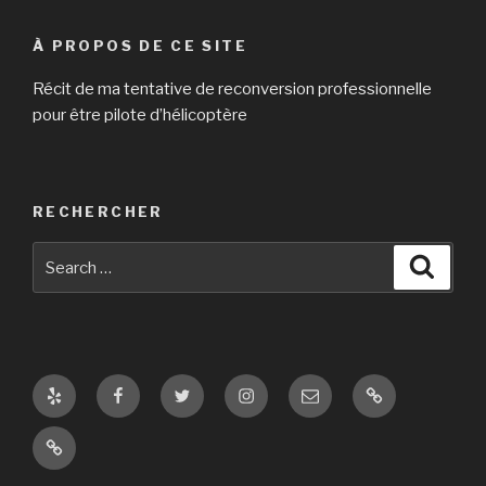
À PROPOS DE CE SITE
Récit de ma tentative de reconversion professionnelle
pour être pilote d’hélicoptère
RECHERCHER
Search
Searc
for:
Yelp
Facebook
Twitter
Instagram
E-
Page
mail
d’exemple
Photos