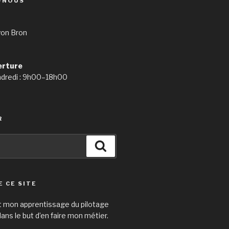
-NOUS
yon Bron
erture
ndredi : 9h00–18h00
R
Search
E CE SITE
t mon apprentissage du pilotage
ans le but d’en faire mon métier.