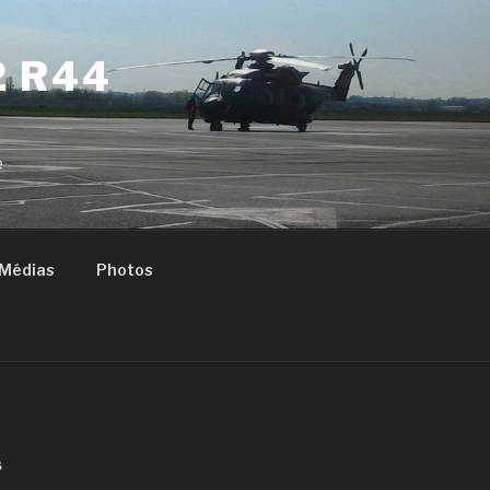
2 R44
e
Médias
Photos
S