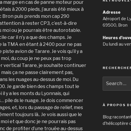
RETROUVEZ
 la marge en cas de panne moteur pour
tais à 2000 pieds, j’aurais été mieux à
Adresse
ec Bron puis prends mon cap 290
Aéroport de L
attention à rester CP3, c’est-à-dire
69500, Bron
 moi ou je pourrais être autorotable.
le car il n’y a que des champs. Je
Heures d’ouv
Du lundi au ve
de la TMA en étant à 2400 pour ne pas
 piste avion de Tarare. Je vois qu’il y a
 moi, du coup je ne peux pas trop
 vertical Tarare, je souhaite continuer
RECHERCHE
mais ça ne passe clairement pas,
dans les nuages au-dessus de moi. Du
Search
for:
0. Je garde bien des champs tout le
il y a les monts du Lyonnais, qui
… pile ds le nuage. Je dois commencer
À PROPOS D
ges, et, lors du passage de relief, mes
ment toujours là.. Je vois aussi que le
Blog racontan
e moi et que donc je ne pourrais pas
d’hélicoptère d
onc de profiter d’une trouée au-dessus