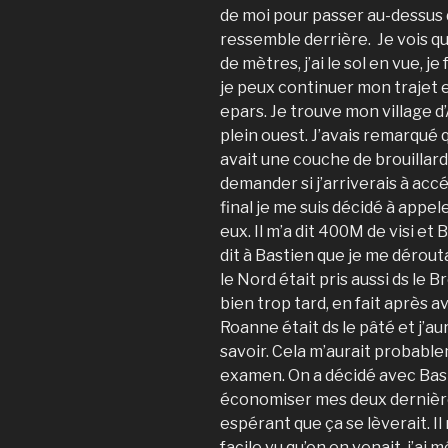
de moi pour passer au-dessus d
ressemble derrière. Je vois qu
de mètres, j’ai le sol en vue, j
je peux continuer mon trajet 
epars. Je trouve mon village d
plein ouest. J’avais remarqué q
avait une couche de brouillar
demander si j’arriverais à accéd
final je me suis décidé à appe
eux. Il m’a dit 400M de visi et 
dit à Bastien que je me dérouta
le Nord était pris aussi ds le B
bien trop tard, en fait après av
Roanne était ds le pâté et j’au
savoir. Cela m’aurait probabl
examen. On a décidé avec Bas
économiser mes deux dernière
espérant que ça se lèverait. I
facile vu qu’on en venait, j’ai 