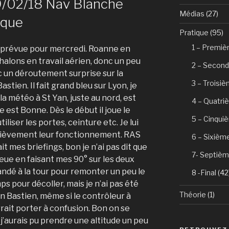
9/02/18 Nav Blanche
Médias
(27)
ique
Pratique
(95)
1 – Premiè
 prévue pour mercredi. Roanne en
Chalons en travail aérien, donc un peu
2 – Second
 un déroutement surprise sur la
3 – Troisi
stien. Il fait grand bleu sur Lyon, je
 la météo à St Yan, juste au nord, est
4 – Quatri
 est Bonne. Dès le début il joue le
5 – Cinqui
tiliser les portes, ceinture etc. Je lui
brièvement leur fonctionnement. RAS
6 – Sixièm
ait mes briefings, bon je n’ai pas dit que
7- Septièm
ueue en faisant mes 90° sur les deux
ndé à la tour pour remonter un peu le
8 -Final
(42
s pour décoller, mais je n’ai pas été
Théorie
(1)
 Bastien, même si le contrôleur à
rrait porter à confusion. Bon on se
j’aurais pu prendre une altitude un peu