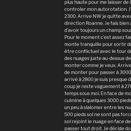
plus haute pour me laisser de
controler mon autorotation. J’é
2300. Arrive NW je quitte av
direction Roanne. Je fais bien 
d’avoir toujours un champ sous
Pour le moment c’est assez faci
monte tranquille pour sortir 
être conflictuel avec le tour de
des nuages juste au-dessus de
monter comme je veux. Arriver
de monter pour passer à 3000 
arrivé à 2800 je suis presque 
coup je reste vaguement à 270
temps sous moi. En face de moi 
culmine à quelques 3000 pieds
un peu à slalomer entre les nua
500 pieds sol ne sont pas forcé
sol rejoint le nuage en face d
passer tout droit. Je décide d