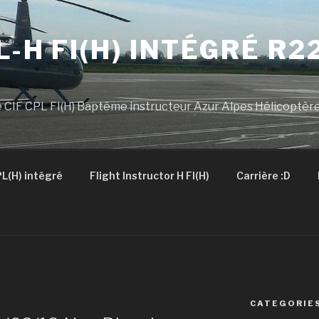
L-H FI(H) INTÉGRÉ R2
 CIF CPL FI(H) Baptême instructeur Azur Alpes Hélicoptèr
L(H) intégré
Flight Instructor H FI(H)
Carrière :D
CATEGORIE
N