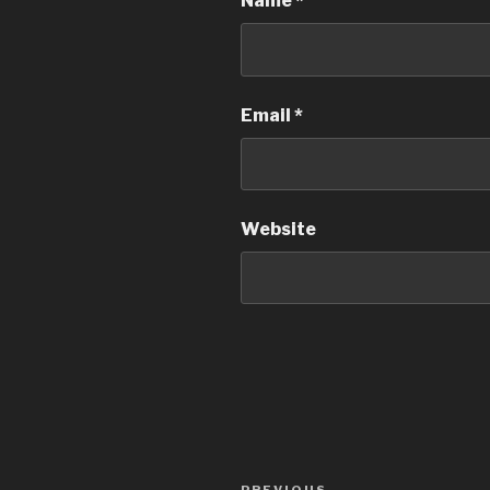
Name
*
Email
*
Website
Post