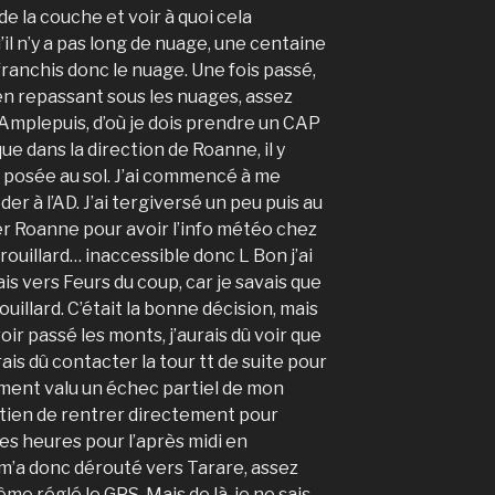
e la couche et voir à quoi cela
’il n’y a pas long de nuage, une centaine
e franchis donc le nuage. Une fois passé,
en repassant sous les nuages, assez
’Amplepuis, d’où je dois prendre un CAP
ue dans la direction de Roanne, il y
d posée au sol. J’ai commencé à me
er à l’AD. J’ai tergiversé un peu puis au
ler Roanne pour avoir l’info météo chez
Brouillard… inaccessible donc L Bon j’ai
is vers Feurs du coup, car je savais que
rouillard. C’était la bonne décision, mais
oir passé les monts, j’aurais dû voir que
rais dû contacter la tour tt de suite pour
ement valu un échec partiel de mon
tien de rentrer directement pour
s heures pour l’après midi en
l m’a donc dérouté vers Tarare, assez
même réglé le GPS. Mais de là, je ne sais