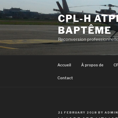
Skip
to
CPL-H ATP
content
BAPTÊME
Reconversion professionnelle
Accueil
À propos de
CP
Contact
POSTED
21 FEBRUARY 2018
BY
ADMI
ON