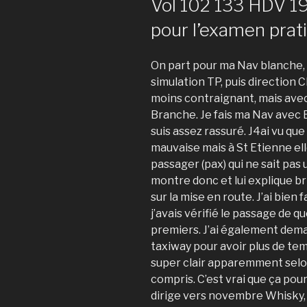
Vol 102 133 HDV 1
pour l’examen prat
On part pour ma Nav blanche,
simulation TP, puis direction 
moins contraignant, mais avec
Branche. Je fais ma Nav avec Ba
suis assez rassuré. J4ai vu que
mauvaise mais à St Etienne elle
passager (pax) qui ne sait pas u
montre donc et lui explique 
sur la mise en route. J’ai bien f
j’avais vérifié le passage de q
premiers. J’ai également dema
taxiway pour avoir plus de temp
super clair apparemment selon
compris. C’est vrai que ça pou
dirige vers novembre Whisky, 