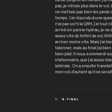
pas, je n’étais plus dans le vol.
ne mettais pas bien les pieds 
temps. J’ai répondu à une ques
n’ai pas sorti la QRH, j’ai tout ré
arrivé en panne hydrau, je ne s
assez vite ds l’effet de sol, 60
arriver moins vite. Mais j’ai bie
talonner, mais au final j’ai bie
bien plat. Il nous a emmené s
stationnaire, que j’ai assez bi
latérale. On a ensuite translat
mon vol, d’autant qu’il se sera
CATEGORIES
8 -FINAL