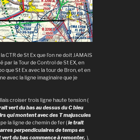
e la CTR de St Ex que l’on ne doit JAMAIS
é par la Tour de Control de St EX, en
o que St Ex avec la tour de Bron, et en
 avec la ligne imaginaire que je
llais croiser trois ligne haute tension (
 trait vert du bas au dessus du C bleu
oirs qui montent avec des T majuscules
upe la ligne de chemin de fer (
le trait
barres perpendiculaires de temps en
it vert du bas commence à remonter.
),