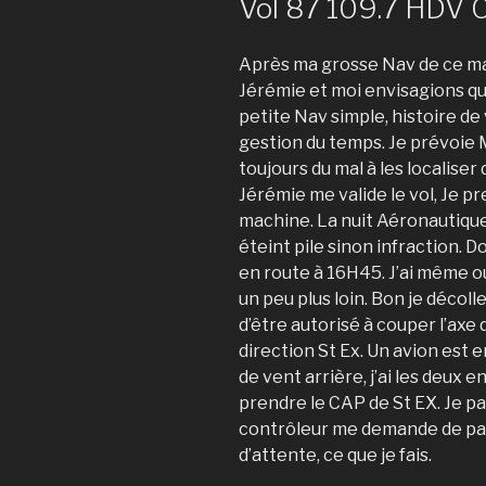
Vol 87 109.7 HDV 
Après ma grosse Nav de ce mat
Jérémie et moi envisagions que
petite Nav simple, histoire de 
gestion du temps. Je prévoie Mo
toujours du mal à les localiser
Jérémie me valide le vol, Je pr
machine. La nuit Aéronautique
éteint pile sinon infraction. 
en route à 16H45. J’ai même oubl
un peu plus loin. Bon je décoll
d’être autorisé à couper l’axe 
direction St Ex. Un avion est 
de vent arrière, j’ai les deux e
prendre le CAP de St EX. Je pa
contrôleur me demande de pat
d’attente, ce que je fais.