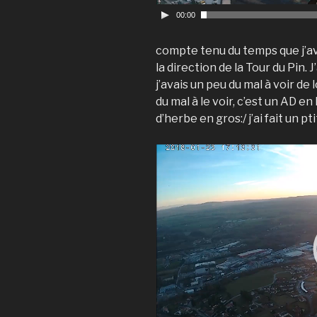
00:00
compte tenu du temps que j’avais
la direction de la Tour du Pin. 
j’avais un peu du mal à voir de l
du mal à le voir, c’est un AD e
d’herbe en gros:/ j’ai fait un p
V
i
d
e
o
P
l
a
y
e