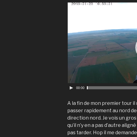
V
i
d
e
o
P
l
a
y
e
r
00:00
A la fin de mon premier tour il 
passer rapidement au nord des
direction nord. Je vois un gros
qu’il n’y en a pas d’autre align
pas tarder. Hop il me demande d