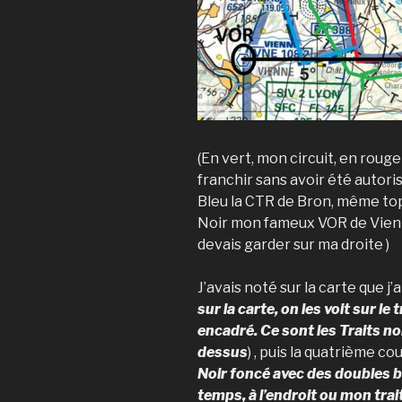
(En vert, mon circuit, en roug
franchir sans avoir été autoris
Bleu la CTR de Bron, même top
Noir mon fameux VOR de Vienne
devais garder sur ma droite )
J’avais noté sur la carte que j’a
sur la carte, on les voit sur le
encadré. Ce sont les Traits n
dessus
) , puis la quatrième co
Noir foncé avec des doubles 
temps, à l’endroit ou mon tra