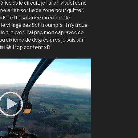
lico ds le circuit, je l’ai en visuel donc
appeler en sortie de zone pour quitter.
ends cette satanée direction de
e village des Schtroumpfs, il n’y a que
le trouver. J’ai pris mon cap, avec ce
i au dixième de degrés prés je suis sûr !
us ! 😀 trop content xD