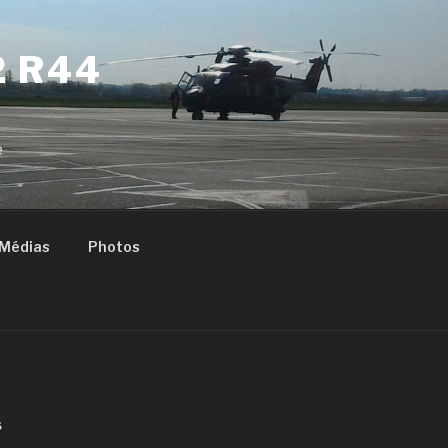
2 R44
e
Médias
Photos
S