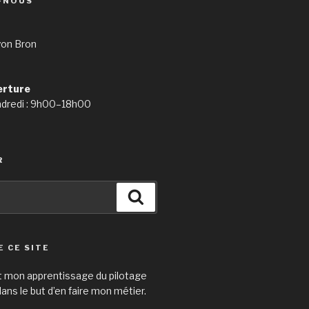
-NOUS
yon Bron
erture
ndredi : 9h00–18h00
R
Search
E CE SITE
t mon apprentissage du pilotage
ans le but d’en faire mon métier.