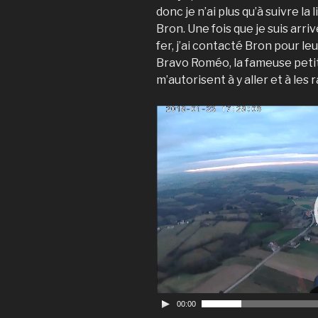
donc je n’ai plus qu’à suivre la
Bron. Une fois que je suis arr
fer, j’ai contacté Bron pour leu
Bravo Roméo, la fameuse petite
m’autorisent à y aller et à les 
V
i
d
e
o
P
l
a
y
e
r
00:00