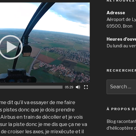
RETROUVEZ
Adresse
Aéroport de L
69500, Bron
Heures d’ouv
Du lundi au ve
RECHERCHE
Search
05:29
for:
me dit qu’il va essayer de me faire
 pistes donc que je dois prendre
À PROPOS D
 Airbus en train de décoller et je vois
Blog racontan
é sur la piste donc je me dis que ça ne va
d’hélicoptère d
e croiser les axes, je m’exécute et il