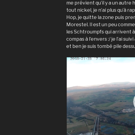
me prévient qu’il y a un autre hé
tout nickel, je n’ai plus qu’à r
Hop, je quitte la zone puis pr
Morestel. Il est un peu comme l
les Schtroumpfs qui arrivent à 
compas à l’envers :/ je l’ai suiv
et ben je suis tombé pile dess
V
i
d
e
o
P
l
a
y
e
r