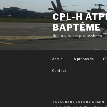
Skip
to
CPL-H ATP
content
BAPTÊME
Reconversion professionnelle
Accueil
À propos de
CP
Contact
POSTED
25 JANUARY 2018
BY
ADMIN
ON