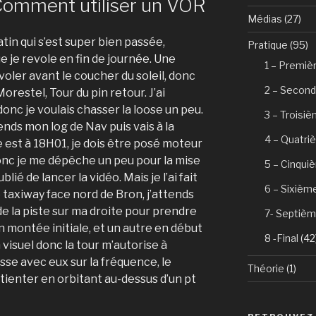
Comment utiliser un VOR
Médias
(27)
in qui s’est super bien passée,
Pratique
(95)
 je revole en fin de journée. Une
1 – Premiè
voler avant le coucher du soleil, donc
2 – Second
restel, Tour du pin retour. J’ai
 donc je voulais chasser la loose un peu.
3 – Troisi
ends mon log de Nav puis vais à la
4 – Quatri
 est à 18H01, je dois être posé moteur
Donc je me dépêche un peu pour la mise
5 – Cinqui
ié de lancer la vidéo. Mais je l’ai fait
6 – Sixièm
e taxiway face nord de Bron, j’attends
de la piste sur ma droite pour prendre
7- Septièm
en montée initiale, et un autre en début
8 -Final
(42
n visuel donc la tour m’autorise à
sse avec eux sur la fréquence, le
Théorie
(1)
ienter en orbitant au-dessus d’un pt