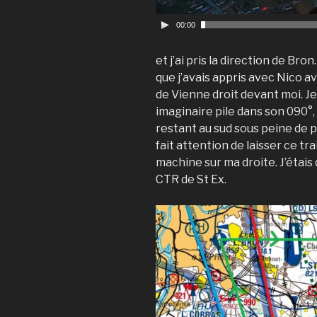
r
00:00
et j’ai pris la direction de Bron
que j’avais appris avec Nico av
de Vienne droit devant moi. Je l’
imaginaire pile dans son 090°, 
restant au sud sous peine de p
fait attention de laisser ce trai
machine sur ma droite. J’étais
CTR de St Ex.