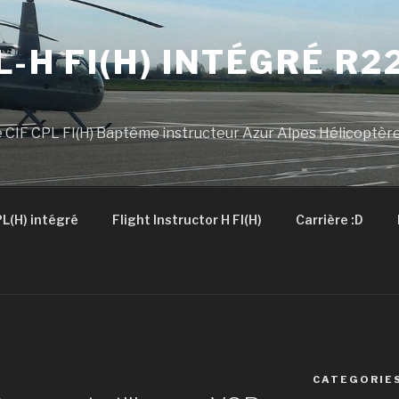
L-H FI(H) INTÉGRÉ R2
 CIF CPL FI(H) Baptême instructeur Azur Alpes Hélicoptèr
L(H) intégré
Flight Instructor H FI(H)
Carrière :D
CATEGORIE