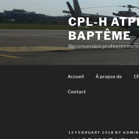
Skip
to
CPL-H ATP
content
BAPTÊME
Reconversion professionnelle
Accueil
À propos de
CP
Contact
POSTED
13 FEBRUARY 2018
BY
ADMIN
ON