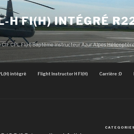
L-H FI(H) INTÉGRÉ R2
 CIF CPL FI(H) Baptême instructeur Azur Alpes Hélicoptèr
L(H) intégré
Flight Instructor H FI(H)
Carrière :D
CATEGORIE