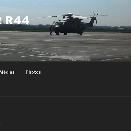
2 R44
e
Médias
Photos
S