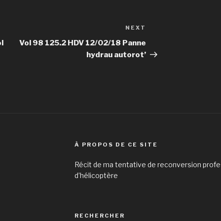
NEXT
Next
Post
l
Vol 98 125.2 HDV 12/02/18 Panne
hydrau autorot’
À PROPOS DE CE SITE
Récit de ma tentative de reconversion profes
d’hélicoptère
RECHERCHER