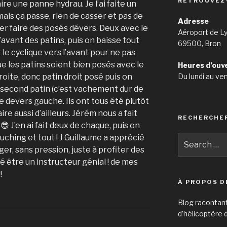
RETROUVEZ
ire une panne hydrau. Je l’ai faite un
ais ça passe, rien de casser et pas de
Adresse
er faire des posés dévers. Deux avec le
Aéroport de L
’avant des patins, puis on baisse tout
69500, Bron
e cyclique vers l’avant pour ne pas
que les patins soient bien posés avec le
Heures d’ouv
Du lundi au ve
droite, donc patin droit posé puis on
second patin (c’est vachement dur de
le devers gauche. Ils ont tous été plutôt
ire aussi d’ailleurs. Jérém nous a fait
RECHERCHE
 J’en ai fait deux de chaque, puis on
ouching et tout ! J Guillaume a apprécié
Search
for:
er, sans pression, juste à profiter des
vé être un instructeur génial ! de mes
!
À PROPOS D
Blog racontan
d’hélicoptère d