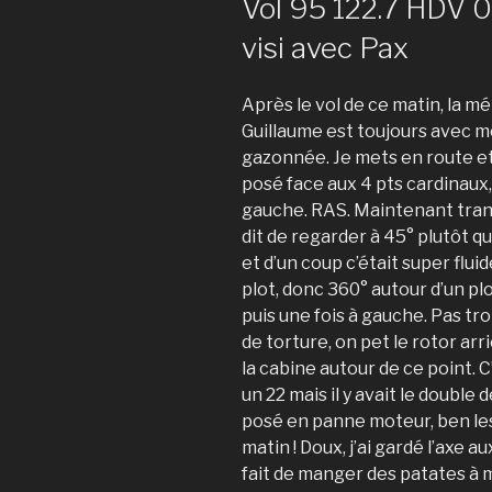
Vol 95 122.7 HDV 08
visi avec Pax
Après le vol de ce matin, la m
Guillaume est toujours avec moi
gazonnée. Je mets en route et
posé face aux 4 pts cardinaux, 
gauche. RAS. Maintenant tran
dit de regarder à 45° plutôt qu
et d’un coup c’était super flui
plot, donc 360° autour d’un plo
puis une fois à gauche. Pas tr
de torture, on pet le rotor arr
la cabine autour de ce point. C’é
un 22 mais il y avait le double 
posé en panne moteur, ben les 
matin ! Doux, j’ai gardé l’axe aux
fait de manger des patates à m