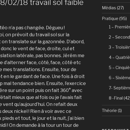
/02/18 travail sol faible
Médias
(27)
Pratique
(95)
1 – Premiè
étéo n’a pas changée. Dégueu !
, on prévoit du travail sol sur la
2 – Second
 on translate sur la gazonnée. D’abord,
3 – Troisi
donc le vent de face, droite, cul et
slation latérale, pas bonnes. Jérém me
4 – Quatri
e d’alterner face, côté, face, côté etc
5 – Cinqui
de mes translations. Ensuite, tour de
t en le gardant de face. Une fois à droit
6 – Sixièm
op mal tendance bien. Ensuite, l’exercice
7- Septièm
ière sur un point puis on fait 360° avec
tait mieux que al fois ou je l’avais fait
8 -Final
(42
de vent qu’aujourd’hui. On refait deux
Théorie
(1)
deux nickel ! Rien à voir avec ce
 pieds et tout, le jour et la nuit, j’ai bien
idi ! On demande à la tour un tour de