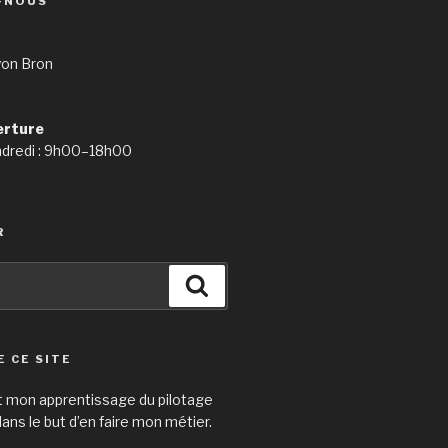
-NOUS
yon Bron
erture
ndredi : 9h00–18h00
R
Search
E CE SITE
t mon apprentissage du pilotage
ans le but d’en faire mon métier.